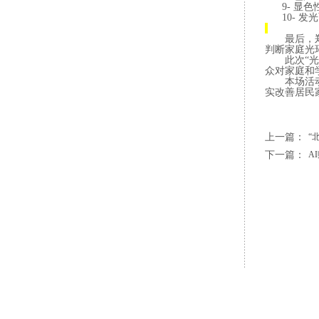
9-
显色
10-
发光
最后，
判断家庭光
此次
“
众对家庭和
本场活
实改善居民
上一篇：
“
下一篇：
A