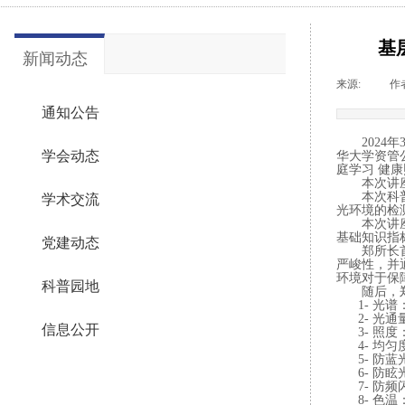
基
新闻动态
来源:
|
作
通知公告
2
024
年
学会动态
华大学资管
庭学习
健康
本次讲
本次科
学术交流
光环境的检
本次讲
基础知识指
党建动态
郑所长
严峻性，并
环境对于保
科普园地
随后，
1-
光谱
2-
光通
信息公开
3-
照度
4-
均匀
5-
防蓝
6-
防眩
7-
防频
8-
色温